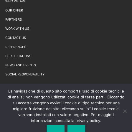
WHO WE ARE
OUR OFFER
PARTNERS
WORK WITH US
CONTACT US
REFERENCES
CERTIFICATIONS
NEWS AND EVENTS
SOCIAL RESPONSABILITY
La navigazione di questo sito comporta l’uso di cookie tecnici e
di analisi; non vengono utilizzati cookie di terze parti. Cliccando
su accetta vengono avviati i cookie di tipo tecnico per una
migliore fruizione del sito; cliccando su “x” i cookie tecnici
verranno installati con valore negativo. Per maggiori
© 2019 MEDAS SRL – Via Benadir 14, 20132 Milano
informazioni consulta la privacy policy.
C.F e P.IVA 02398390217 | Codice SDI: PLWL6S6 | PEC per
NSO:
nso.fatto24@pec.it